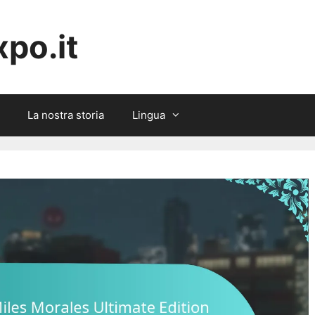
po.it
La nostra storia
Lingua