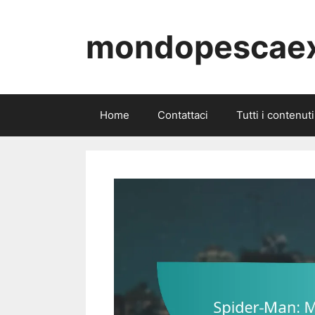
Skip
to
mondopescaex
content
Home
Contattaci
Tutti i contenuti