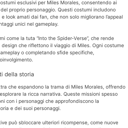
costumi esclusivi per Miles Morales, consentendo ai
o del proprio personaggio. Questi costumi includono
ti e look amati dai fan, che non solo migliorano l’appeal
ntaggi unici nel gameplay.
umi come la tuta “Into the Spider-Verse”, che rende
i design che riflettono il viaggio di Miles. Ogni costume
 gameplay o completando sfide specifiche,
coinvolgimento.
 della storia
xtra che espandono la trama di Miles Morales, offrendo
 esplorare la ricca narrativa. Queste missioni spesso
oni con i personaggi che approfondiscono la
oria e dei suoi personaggi.
ive può sbloccare ulteriori ricompense, come nuove