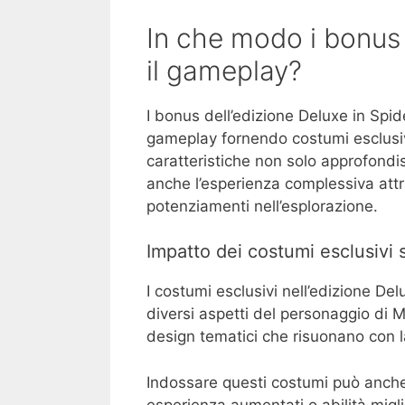
In che modo i bonus 
il gameplay?
I bonus dell’edizione Deluxe in Spid
gameplay fornendo costumi esclusivi
caratteristiche non solo approfondi
anche l’esperienza complessiva att
potenziamenti nell’esplorazione.
Impatto dei costumi esclusivi 
I costumi esclusivi nell’edizione Delux
diversi aspetti del personaggio di
design tematici che risuonano con l
Indossare questi costumi può anche 
esperienza aumentati o abilità migli