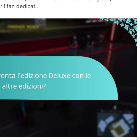
 i fan dedicati.