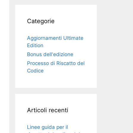
Categorie
Aggiornamenti Ultimate
Edition
Bonus dell'edizione
Processo di Riscatto del
Codice
Articoli recenti
Linee guida per il